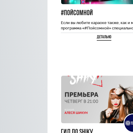
#пойсомной
Если вы любите караоке также, как и м
программа «#Пойсомной» специально
вас. Вы услышите только хиты, и…
Детально
Гид по SHiKу