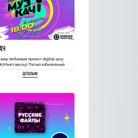
ач
 ваш любимый проект digital-шоу
 КАЧнёт весну! Пятый юбилейный
 мега-масштабного телевизионного
Детально
а состоится 5 марта в…