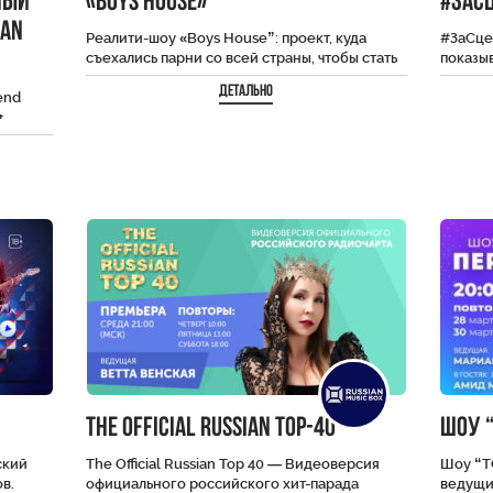
ный
«BOYS HOUSE»
#ЗаС
IAN
Реалити-шоу «Boys House”: проект, куда
#ЗаСце
съехались парни со всей страны, чтобы стать
показыв
новыми звёздами социальных сетей. До
пример
Детально
end
финала дойдут…
подгот
+
Волне
The Official Russian Top-40
Шоу “
ский
The Official Russian Top 40 — Видеоверсия
Шоу “Т
в.
официального российского хит-парада
ведущи