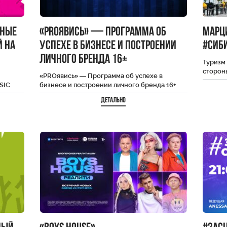
ьные
«PROявись» — Программа об
Марц
й на
успехе в бизнесе и построении
#Сиб
личного бренда 16+
Туризм 
сторон
«PROявись» — Программа об успехе в
Европа
SIC
бизнесе и построении личного бренда 16+
Татьян
Детально