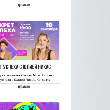
 областей. Каждая программа — это
Детально
ью с…
т Успеха с Юлией Никас
рограмма на Russian Music Box —
успеха с Юлией Никас. Когда мы
 известного человека на экране…
Детально