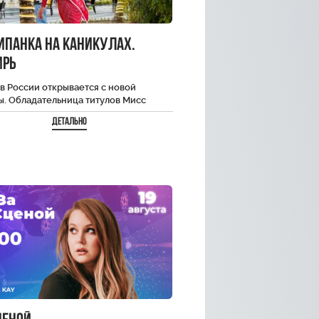
ипанка на каникулах.
ирь
в России открывается с новой
ы. Обладательница титулов Мисс
 и Мисс Туризм Крыма — Телеведущая
Детально
а Федорищева…