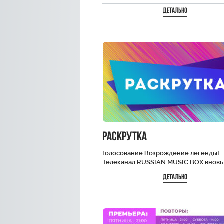
Организаторы проекта – телеканалы 
Детально
эфир Триколора и RUSSIAN…
РАСКРУТКА
Голосование Возрождение легенды!
Телеканал RUSSIAN MUSIC BOX вновь
запускает проект «Раскрутка», которы
Детально
шанс для молодых исполнителей
продемонстрировать своё…