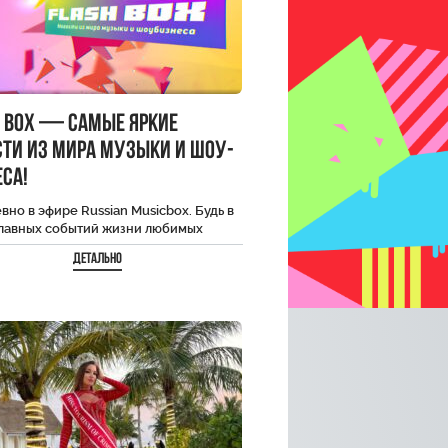
h Box — самые яркие
сти из мира музыки и шоу-
са!
но в эфире Russian Musicbox. Будь в
главных событий жизни любимых
ити.
Детально