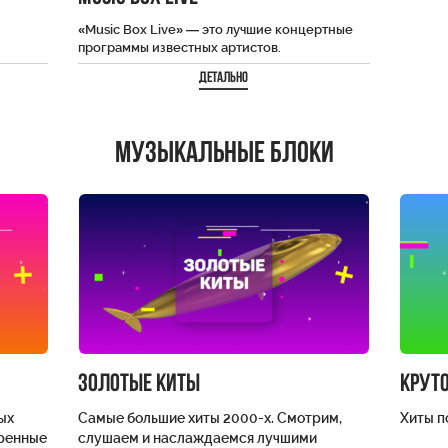
«Music Box Live» — это лучшие концертные
программы известных артистов.
кации
Качественный звук, профессиональная
Детально
съёмка и энергетика зала. Теперь не…
Музыкальные блоки
Золотые киты
Круто
ых
Самые большие хиты 2000-х. Смотрим,
Хиты по
еренные
слушаем и наслаждаемся лучшими