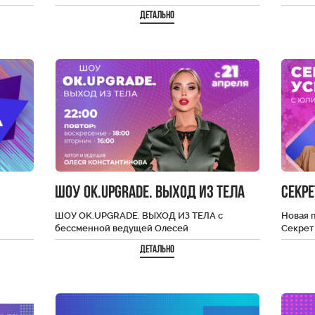
Большой
радиостанций по версии портала TOPHIT.
разных
Детально
Клипы на 40 самых…
интерв
ШОУ OK.UPGRADE. ВЫХОД ИЗ ТЕЛА
Секре
ШОУ OK.UPGRADE. ВЫХОД ИЗ ТЕЛА с
Новая п
бессменной ведущей Олесей
Секрет 
й даёт
Константиновой в 4-м сезоне традиционно
видим,
Детально
соберет интересных героев и
специалистов…