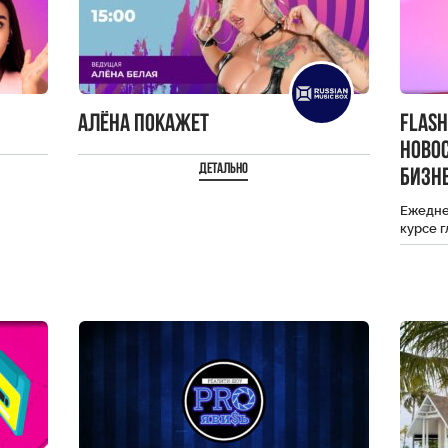
Алёна Покажет
Flas
ново
Детально
бизне
Ежеднев
курсе 
селебр