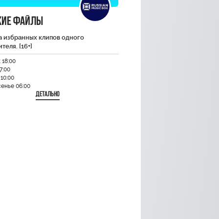
кие файлы
а избранных клипов одного
теля. [16+]
 18:00
7:00
10:00
енье 06:00
Детально