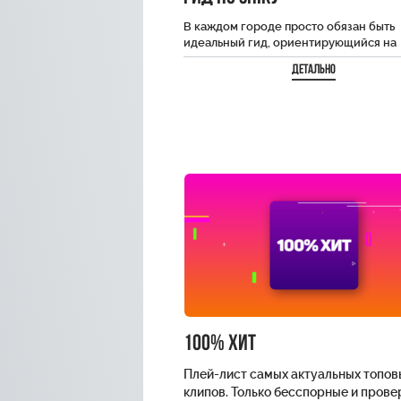
В каждом городе просто обязан быть
идеальный гид, ориентирующийся на
местности! А что если интересные ло
Детально
уже давно изучены…
100% хит
Плей-лист самых актуальных топов
клипов. Только бесспорные и пров