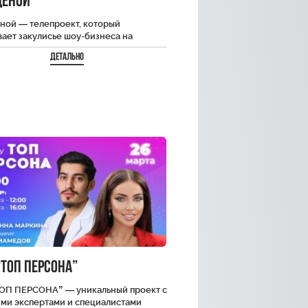
ценой
ной — телепроект, который
ает закулисье шоу-бизнеса на
е певицы Анессы Kay. Анесса покажет
Детально
овку к большому концерту!
ния…
ТОП ПЕРСОНА”
ОП ПЕРСОНА” — уникальный проект с
ми экспертами и специалистами