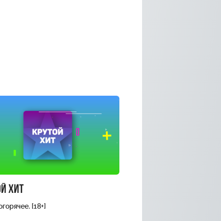
й хит
горячее. [18+]