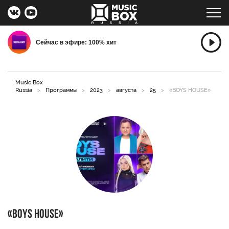
Сейчас в эфире: 100% хит
Music Box
Russia
>
Программы
>
2023
>
августа
>
25
>
«BOYS HOUSE»
«BOYS HOUSE»