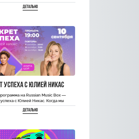
 областей. Каждая программа — это
Детально
ью с…
т Успеха с Юлией Никас
рограмма на Russian Music Box —
успеха с Юлией Никас. Когда мы
 известного человека на экране…
Детально