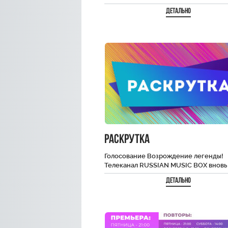
Организаторы проекта – телеканалы 
Детально
эфир Триколора и RUSSIAN…
РАСКРУТКА
Голосование Возрождение легенды!
Телеканал RUSSIAN MUSIC BOX вновь
запускает проект «Раскрутка», которы
Детально
шанс для молодых исполнителей
продемонстрировать своё…