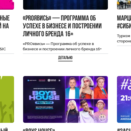
ьные
«PROявись» — Программа об
Марц
й на
успехе в бизнесе и построении
#Сиб
личного бренда 16+
Туризм 
сторон
«PROявись» — Программа об успехе в
Европа
SIC
бизнесе и построении личного бренда 16+
Татьян
Детально