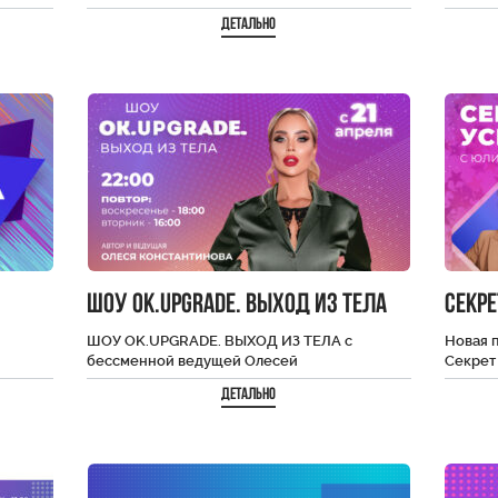
Большой
радиостанций по версии портала TOPHIT.
разных
Детально
Клипы на 40 самых…
интерв
ШОУ OK.UPGRADE. ВЫХОД ИЗ ТЕЛА
Секре
ШОУ OK.UPGRADE. ВЫХОД ИЗ ТЕЛА с
Новая п
бессменной ведущей Олесей
Секрет 
й даёт
Константиновой в 4-м сезоне традиционно
видим,
Детально
соберет интересных героев и
специалистов…