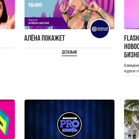
Алёна Покажет
Flas
ново
Детально
бизне
Ежеднев
курсе 
селебр