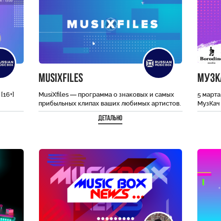
MusiXfiles
МузК
[16+]
MusiXfiles — программа о знаковых и самых
5 марта
прибыльных клипах ваших любимых артистов.
МузКач
С нашей ведущей вы узнаете все
выпуск
Детально
подробности…
концерт