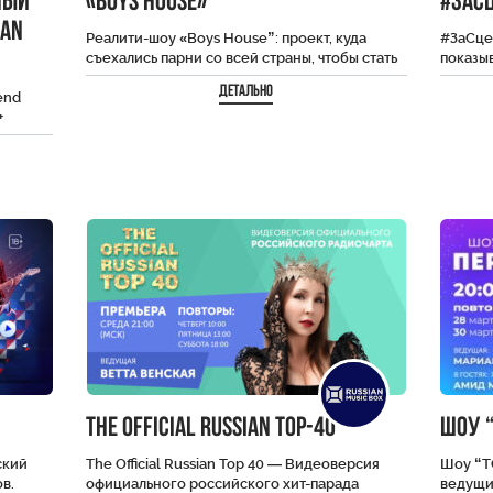
ный
«BOYS HOUSE»
#ЗаС
IAN
Реалити-шоу «Boys House”: проект, куда
#ЗаСце
съехались парни со всей страны, чтобы стать
показыв
новыми звёздами социальных сетей. До
пример
Детально
end
финала дойдут…
подгот
+
Волне
The Official Russian Top-40
Шоу “
ский
The Official Russian Top 40 — Видеоверсия
Шоу “Т
в.
официального российского хит-парада
ведущи