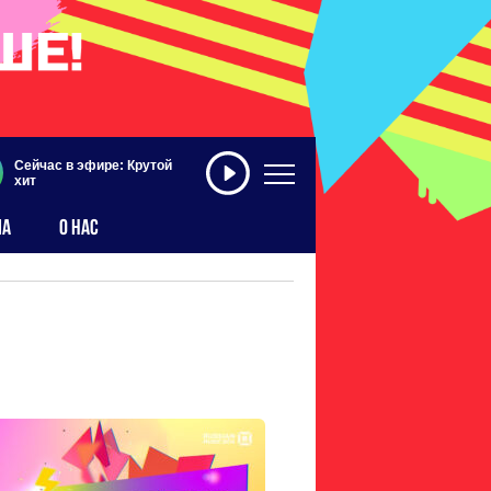
Сейчас в эфире: Крутой
хит
МА
О НАС