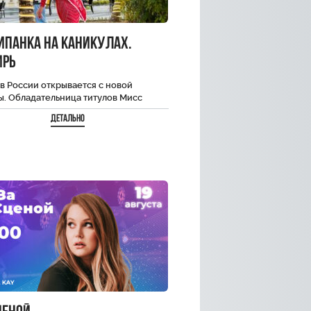
ипанка на каникулах.
ирь
в России открывается с новой
ы. Обладательница титулов Мисс
 и Мисс Туризм Крыма — Телеведущая
Детально
а Федорищева…