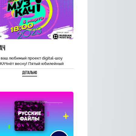
ач
 ваш любимый проект digital-шоу
 КАЧнёт весну! Пятый юбилейный
 мега-масштабного телевизионного
Детально
а состоится 5 марта в…