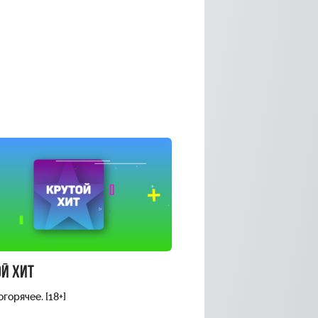
й хит
горячее. [18+]