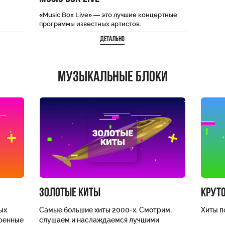
«Music Box Live» — это лучшие концертные
программы известных артистов.
кации
Качественный звук, профессиональная
Детально
съёмка и энергетика зала. Теперь не…
Музыкальные блоки
Золотые киты
Круто
ых
Самые большие хиты 2000-х. Смотрим,
Хиты по
еренные
слушаем и наслаждаемся лучшими