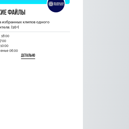
кие файлы
а избранных клипов одного
теля. [16+]
 18:00
7:00
10:00
енье 06:00
Детально