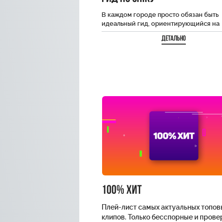
В каждом городе просто обязан быть
идеальный гид, ориентирующийся на
местности! А что если интересные ло
Детально
уже давно изучены…
100% хит
Плей-лист самых актуальных топов
клипов. Только бесспорные и пров