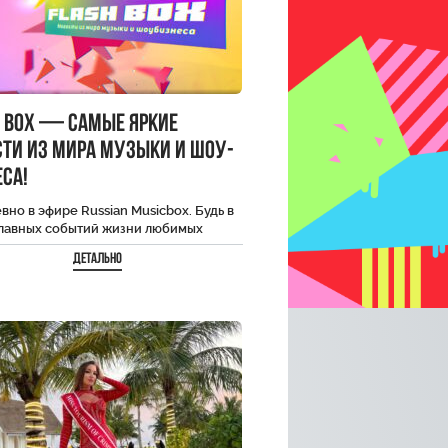
h Box — самые яркие
сти из мира музыки и шоу-
са!
но в эфире Russian Musicbox. Будь в
главных событий жизни любимых
ити.
Детально