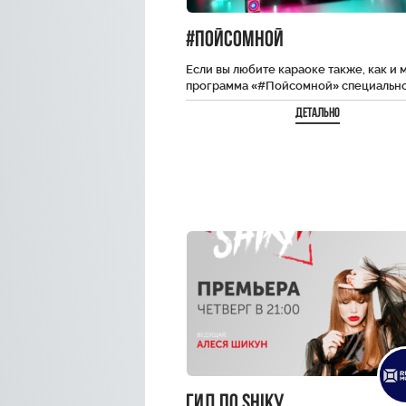
#пойсомной
Если вы любите караоке также, как и м
программа «#Пойсомной» специально
вас. Вы услышите только хиты, и…
Детально
Гид по SHiKу