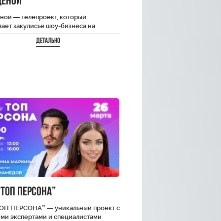
ценой
ной — телепроект, который
ает закулисье шоу-бизнеса на
е певицы Анессы Kay. Анесса покажет
Детально
овку к большому концерту!
ния…
ТОП ПЕРСОНА”
ОП ПЕРСОНА” — уникальный проект с
ми экспертами и специалистами