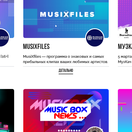
MusiXfiles
МузК
[16+]
MusiXfiles — программа о знаковых и самых
5 марта
прибыльных клипах ваших любимых артистов.
МузКач
С нашей ведущей вы узнаете все
выпуск
Детально
подробности…
концерт