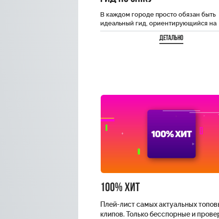
В каждом городе просто обязан быть
идеальный гид, ориентирующийся на
местности! А что если интересные ло
Детально
уже давно изучены…
100% хит
Плей-лист самых актуальных топов
клипов. Только бесспорные и пров