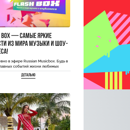
h Box — самые яркие
сти из мира музыки и шоу-
са!
но в эфире Russian Musicbox. Будь в
главных событий жизни любимых
ити.
Детально