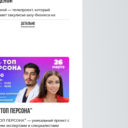
ценой
ной — телепроект, который
ает закулисье шоу-бизнеса на
е певицы Анессы Kay. Анесса покажет
Детально
овку к большому концерту!
ния…
ТОП ПЕРСОНА”
ОП ПЕРСОНА” — уникальный проект с
ми экспертами и специалистами