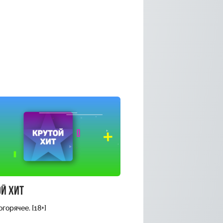
й хит
горячее. [18+]