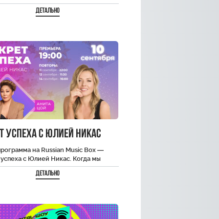
 областей. Каждая программа — это
Детально
ью с…
т Успеха с Юлией Никас
рограмма на Russian Music Box —
успеха с Юлией Никас. Когда мы
 известного человека на экране…
Детально