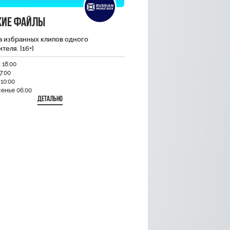
кие файлы
а избранных клипов одного
теля. [16+]
 18:00
7:00
10:00
енье 06:00
Детально