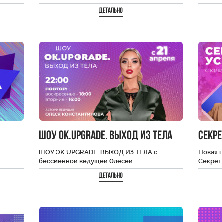
Большой
радиостанций по версии портала TOPHIT.
разных
Детально
Клипы на 40 самых…
интерв
ШОУ OK.UPGRADE. ВЫХОД ИЗ ТЕЛА
Секре
ШОУ OK.UPGRADE. ВЫХОД ИЗ ТЕЛА с
Новая п
бессменной ведущей Олесей
Секрет 
й даёт
Константиновой в 4-м сезоне традиционно
видим,
Детально
соберет интересных героев и
специалистов…