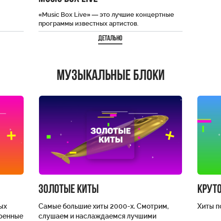
«Music Box Live» — это лучшие концертные
программы известных артистов.
кации
Качественный звук, профессиональная
Детально
съёмка и энергетика зала. Теперь не…
Музыкальные блоки
Золотые киты
Круто
ых
Самые большие хиты 2000-х. Смотрим,
Хиты по
еренные
слушаем и наслаждаемся лучшими