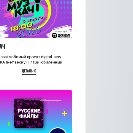
ач
 ваш любимый проект digital-шоу
 КАЧнёт весну! Пятый юбилейный
 мега-масштабного телевизионного
Детально
а состоится 5 марта в…