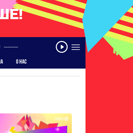
------------
МА
О НАС