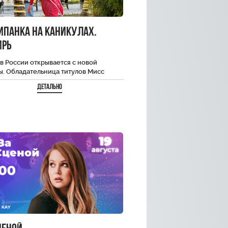
ипанка на каникулах.
ирь
в России открывается с новой
ы. Обладательница титулов Мисс
 и Мисс Туризм Крыма — Телеведущая
Детально
а Федорищева…