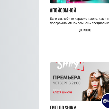
#пойсомной
Если вы любите караоке также, как и м
программа «#Пойсомной» специально
вас. Вы услышите только хиты, и…
Детально
Гид по SHiKу