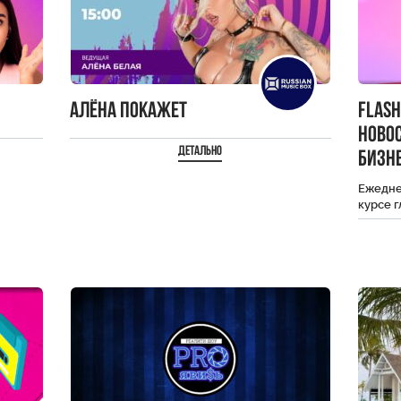
Алёна Покажет
Flas
ново
Детально
бизне
Ежеднев
курсе 
селебр