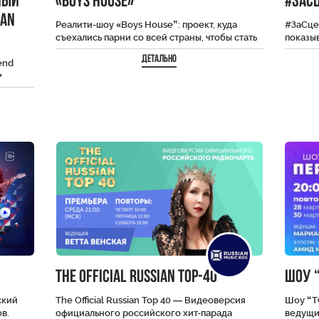
ный
«BOYS HOUSE»
#ЗаС
IAN
Реалити-шоу «Boys House”: проект, куда
#ЗаСце
съехались парни со всей страны, чтобы стать
показыв
новыми звёздами социальных сетей. До
пример
Детально
end
финала дойдут…
подгот
+
Волне
The Official Russian Top-40
Шоу “
ский
The Official Russian Top 40 — Видеоверсия
Шоу “Т
в.
официального российского хит-парада
ведущи