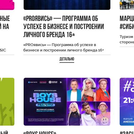
ьные
«PROявись» — Программа об
Марц
й на
успехе в бизнесе и построении
#Сиб
личного бренда 16+
Туризм 
сторон
«PROявись» — Программа об успехе в
Европа
SIC
бизнесе и построении личного бренда 16+
Татьян
Детально