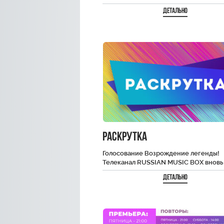
Организаторы проекта – телеканалы 
Детально
эфир Триколора и RUSSIAN…
РАСКРУТКА
Голосование Возрождение легенды!
Телеканал RUSSIAN MUSIC BOX вновь
запускает проект «Раскрутка», которы
Детально
шанс для молодых исполнителей
продемонстрировать своё…