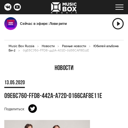
Сейчас в эфире: Лови ритм
Music Box Russia
>
Новости
>
Разные новости
>
Юбилей альбома
Би-2
>
09E6C760-FFD8-442A-A72D-0166CAF8E11E
Новости
13.05.2020
09E6C760-FFD8-442A-A72D-0166CAF8E11E
Поделиться: