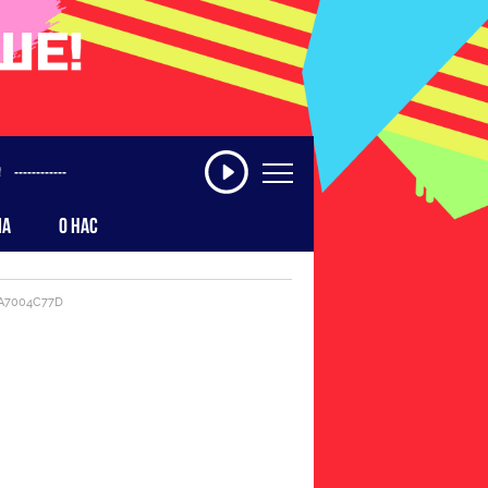
------------
МА
О НАС
AA7004C77D