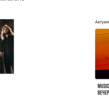
Актуал
MUSI
вечер
MUSI
Sandr