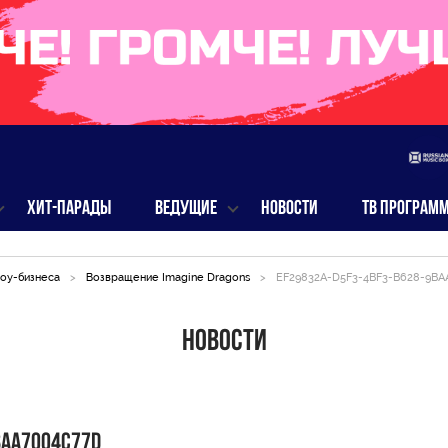
ХИТ-ПАРАДЫ
ВЕДУЩИЕ
НОВОСТИ
ТВ ПРОГРАМ
оу-бизнеса
>
Возвращение Imagine Dragons
>
EF29832A-D5F3-4BF3-B628-9B
Новости
BAA7004C77D