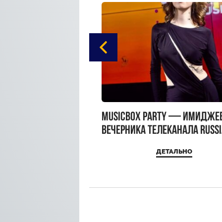
gue Hotel Supreme в
MUSICBOX PARTY — имидже
 Moscow
вечерника телеканала RUSS
MUSICBOX и день рождения
ДЕТАЛЬНО
ДЕТАЛЬНО
Sandra Top