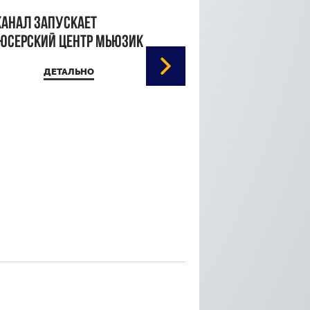
канал запускает
юсерский центр Мьюзик
ДЕТАЛЬНО
Кристина Паршина 
дорожке Каннского
кинофестиваля
ДЕТАЛЬ