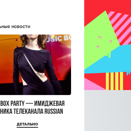
ьные новости
CBOX PARTY — имиджевая
ника телеканала RUSSIAN
CBOX и день рождения
ДЕТАЛЬНО
a Top