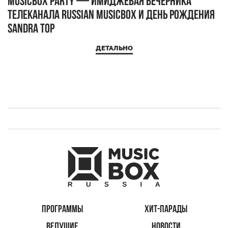
MUSICBOX PARTY — имиджевая вечерника
М
телеканала RUSSIAN MUSICBOX и день рождения
Д
Sandra Top
ДЕТАЛЬНО
ПРОГРАММЫ
ХИТ-ПАРАДЫ
ВЕДУЩИЕ
НОВОСТИ