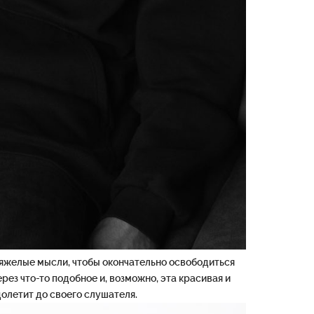
тяжелые мысли, чтобы окончательно освободиться
ерез что-то подобное и, возможно, эта красивая и
долетит до своего слушателя.