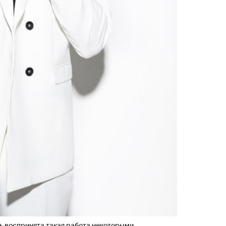
ь воспринята такая работа некоторыми