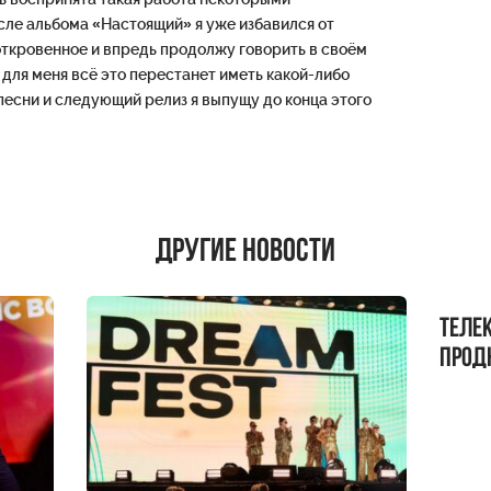
осле альбома «Настоящий» я уже избавился от
 откровенное и впредь продолжу говорить в своём
 для меня всё это перестанет иметь какой-либо
песни и следующий релиз я выпущу до конца этого
Другие новости
Теле
прод
бокс!