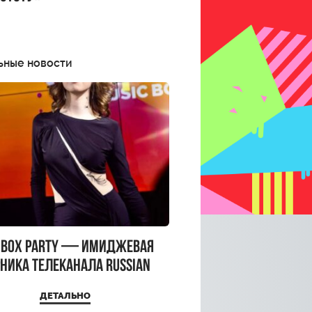
ьные новости
CBOX PARTY — имиджевая
ника телеканала RUSSIAN
CBOX и день рождения
ДЕТАЛЬНО
a Top