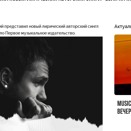
Актуал
ий представил новый лирический авторский сингл
ило Первое музыкальное издательство.
MUSI
вечер
MUSI
Sandr