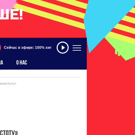
Сейчас в эфире: 100% хит
МА
О НАС
начистоту»
истоту»