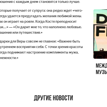
тношения с каждым днем становятся только лучше.
оторые получает от супруга: она редко ждет «чего-
сегда удается предугадать желания любимой жены.
к он играет на рояле. Когда Костя преподносит
ши…» — «Он дарит мне то, что наполнено любовью.
рашения или путешествия.»
дарки для Веры совсем не главное: «Важнее быть
утреннем восприятии себя. С точки зрения красоты
всегда поднимают настроение комплименты мужа,
 нежности.»
Меж
музы
ФЕСТ
Другие новости