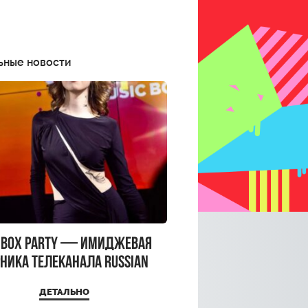
ьные новости
CBOX PARTY — имиджевая
ника телеканала RUSSIAN
CBOX и день рождения
ДЕТАЛЬНО
a Top