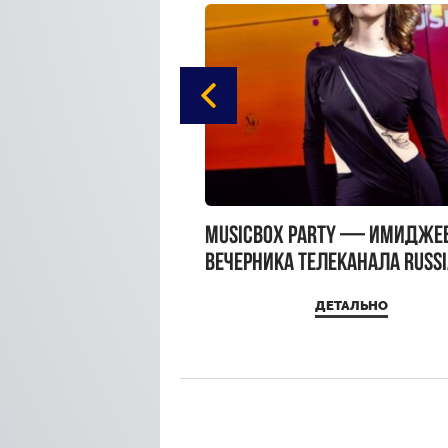
gue Hotel Supreme в
MUSICBOX PARTY — имидже
 Moscow
вечерника телеканала RUSS
MUSICBOX и день рождения
ДЕТАЛЬНО
ДЕТАЛЬНО
Sandra Top