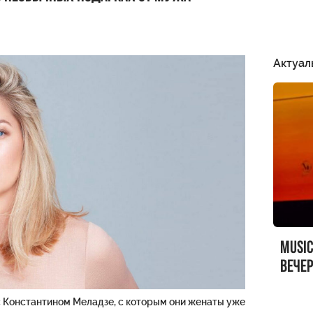
Актуал
MUSI
вечер
MUSI
с Константином Меладзе, с которым они женаты уже
Sandr