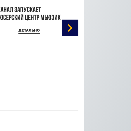
канал запускает
юсерский центр Мьюзик
ДЕТАЛЬНО
Кристина Паршина 
дорожке Каннского
кинофестиваля
ДЕТАЛЬ