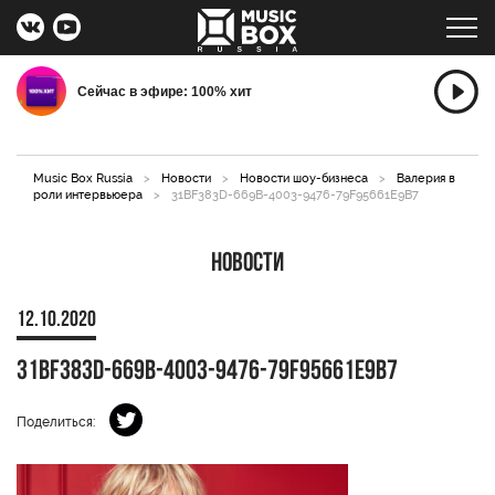
Сейчас в эфире: 100% хит
Music Box Russia
>
Новости
>
Новости шоу-бизнеса
>
Валерия в
роли интервьюера
>
31BF383D-669B-4003-9476-79F95661E9B7
Новости
12.10.2020
31BF383D-669B-4003-9476-79F95661E9B7
Поделиться: