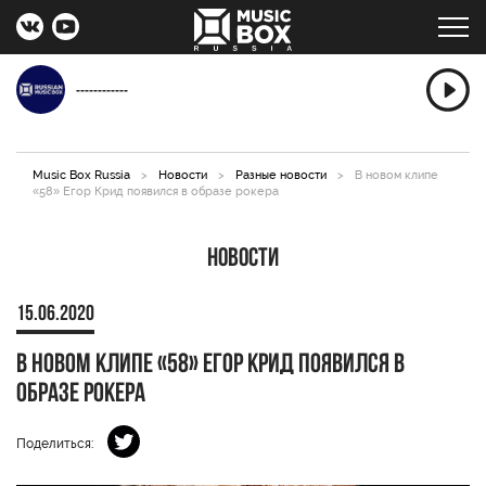
------------
Music Box Russia
>
Новости
>
Разные новости
>
В новом клипе
«58» Егор Крид появился в образе рокера
Новости
15.06.2020
В новом клипе «58» Егор Крид появился в
образе рокера
Поделиться: