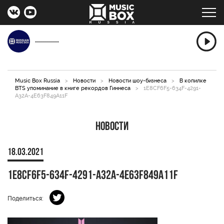
------------
Music Box Russia
>
Новости
>
Новости шоу-бизнеса
>
В копилке
BTS упоминание в книге рекордов Гиннеса
>
1E8CF6F5-634F-4291-
A32A-4E63F849A11F
Новости
18.03.2021
1E8CF6F5-634F-4291-A32A-4E63F849A11F
Поделиться: