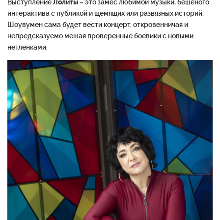
Выступление
Лолиты
– это замес любимой музыки, бешеного
интерактива с публикой и щемящих или развязных историй.
Шоувумен сама будет вести концерт, откровенничая и
непредсказуемо мешая проверенные боевики с новыми
нетленками.