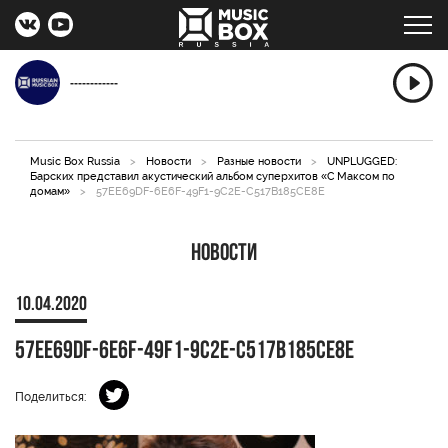
------------
Music Box Russia
>
Новости
>
Разные новости
>
UNPLUGGED:
Барских представил акустический альбом суперхитов «С Максом по
домам»
>
57EE69DF-6E6F-49F1-9C2E-C517B185CE8E
Новости
10.04.2020
57EE69DF-6E6F-49F1-9C2E-C517B185CE8E
Поделиться: