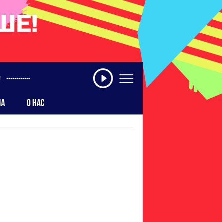
------------
МА
О НАС