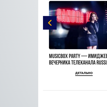
gue Hotel Supreme в
MUSICBOX PARTY — имидже
 Moscow
вечерника телеканала RUSS
MUSICBOX и день рождения
ДЕТАЛЬНО
ДЕТАЛЬНО
Sandra Top