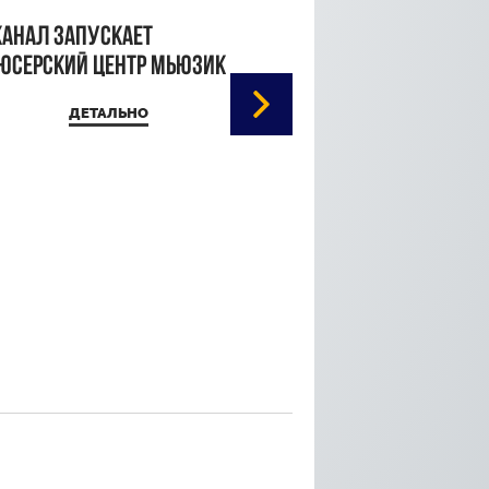
канал запускает
юсерский центр Мьюзик
ДЕТАЛЬНО
Кристина Паршина 
дорожке Каннского
кинофестиваля
ДЕТАЛЬ