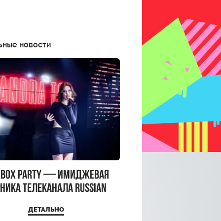
ьные новости
CBOX PARTY — имиджевая
ника телеканала RUSSIAN
CBOX и день рождения
ДЕТАЛЬНО
a Top