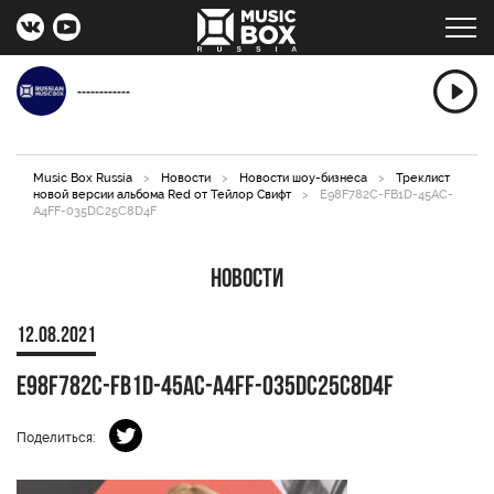
------------
Music Box Russia
>
Новости
>
Новости шоу-бизнеса
>
Треклист
новой версии альбома Red от Тейлор Свифт
>
E98F782C-FB1D-45AC-
A4FF-035DC25C8D4F
Новости
12.08.2021
E98F782C-FB1D-45AC-A4FF-035DC25C8D4F
Поделиться: