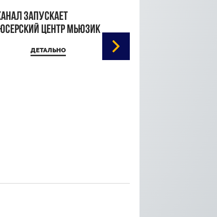
канал запускает
юсерский центр Мьюзик
ДЕТАЛЬНО
Кристина Паршина 
дорожке Каннского
кинофестиваля
ДЕТАЛЬ