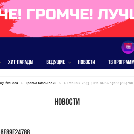
ХИТ-ПАРАДЫ
ВЕДУЩИЕ
НОВОСТИ
ТВ ПРОГРАМ
оу-бизнеса
>
Травма Клавы Коки
>
C771606D-7E43-47E6-8DEA-156E89E24788
Новости
56E89E24788