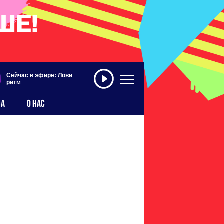
Сейчас в эфире: Лови
ритм
МА
О НАС