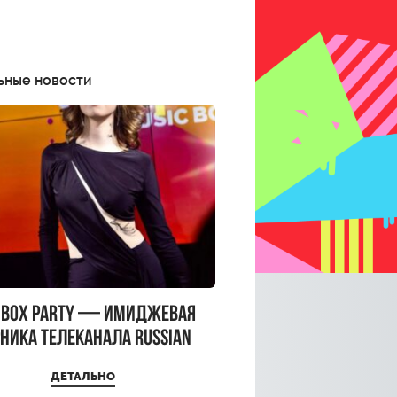
ьные новости
CBOX PARTY — имиджевая
ника телеканала RUSSIAN
CBOX и день рождения
ДЕТАЛЬНО
a Top