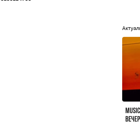
Актуал
MUSI
вечер
MUSI
Sandr