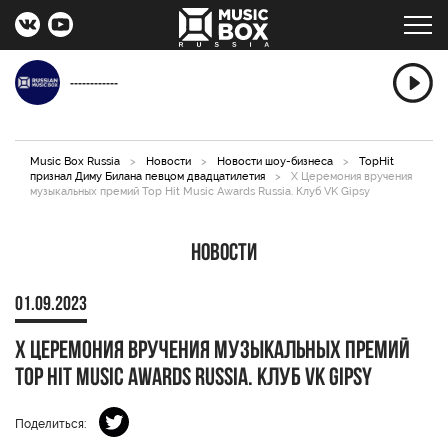
------------
Music Box Russia
>
Новости
>
Новости шоу-бизнеса
>
TopHit
признал Диму Билана певцом двадцатилетия
>
X Церемония вручения
музыкальных премий Top Hit Music Awards Russia. Клуб VK Gipsy
Новости
01.09.2023
X Церемония вручения музыкальных премий
Top Hit Music Awards Russia. Клуб VK Gipsy
Поделиться: