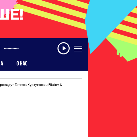
------------
МА
О НАС
роведут Татьяна Куртукова и Filatov &