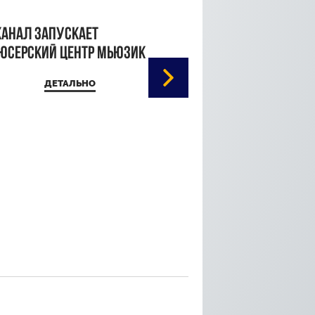
канал запускает
юсерский центр Мьюзик
ДЕТАЛЬНО
Кристина Паршина 
дорожке Каннского
кинофестиваля
ДЕТАЛЬ