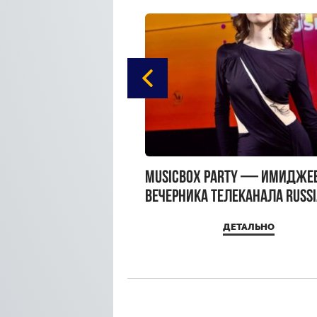
gue Hotel Supreme в
MUSICBOX PARTY — имидже
 Moscow
вечерника телеканала RUSS
MUSICBOX и день рождения
ДЕТАЛЬНО
ДЕТАЛЬНО
Sandra Top