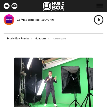
Сейчас в эфире: 100% хит
Music Box Russia
>
Новости
>
романмров