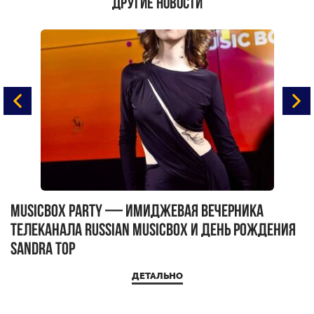
Другие новости
MUSICBOX PARTY — имиджевая вечерника
М
телеканала RUSSIAN MUSICBOX и день рождения
Д
Sandra Top
ДЕТАЛЬНО