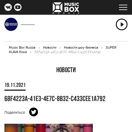
------------
Music Box Russia
>
Новости
>
Новости шоу-бизнеса
>
SUPER
KLAVA Кока
>
68F4223A-41E3-4E7C-8B32-C433CEE1A792
Новости
19.11.2021
68F4223A-41E3-4E7C-8B32-C433CEE1A792
Поделиться: