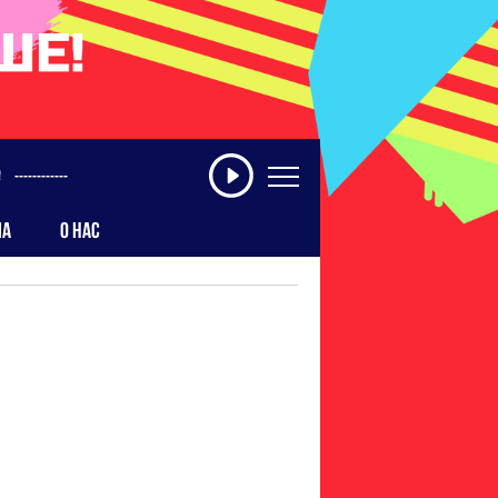
------------
МА
О НАС