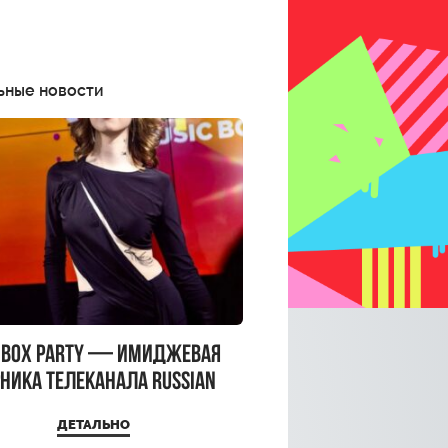
ьные новости
CBOX PARTY — имиджевая
ника телеканала RUSSIAN
CBOX и день рождения
ДЕТАЛЬНО
a Top