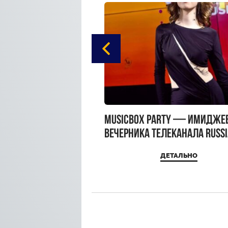
gue Hotel Supreme в
MUSICBOX PARTY — имидже
 Moscow
вечерника телеканала RUSS
MUSICBOX и день рождения
ДЕТАЛЬНО
ДЕТАЛЬНО
Sandra Top