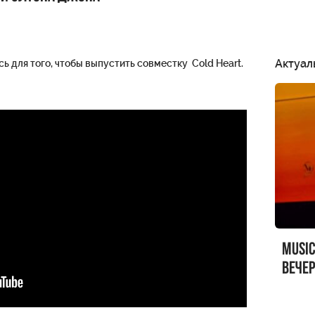
Актуал
ь для того, чтобы выпустить совместку Cold Heart.
MUSI
вечер
MUSI
Sandr