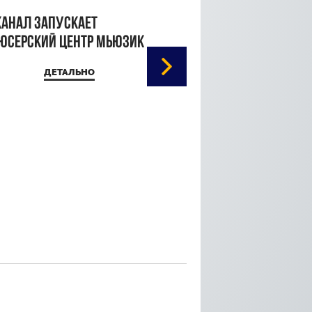
канал запускает
юсерский центр Мьюзик
ДЕТАЛЬНО
Кристина Паршина 
дорожке Каннского
кинофестиваля
ДЕТАЛЬ