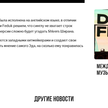
была исполнена на английском языке, в отличии
 Feduk решили, что синглу не хватает строк
 версии сложно будет угадать Shivers Ширана.
яются западными хитмейкерами и создают свои
ать мнение самого Эда, на сколько ему понравилась
Меж
музы
ФЕСТ
Другие новости