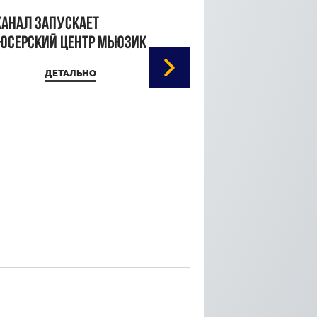
канал запускает
юсерский центр Мьюзик
ДЕТАЛЬНО
Кристина Паршина 
дорожке Каннского
кинофестиваля
ДЕТАЛЬ