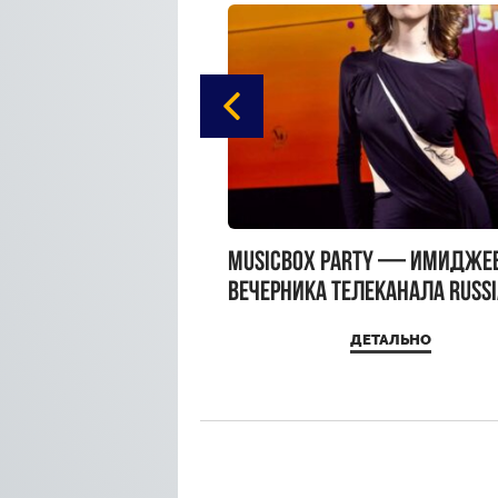
gue Hotel Supreme в
MUSICBOX PARTY — имидже
 Moscow
вечерника телеканала RUSS
MUSICBOX и день рождения
ДЕТАЛЬНО
ДЕТАЛЬНО
Sandra Top