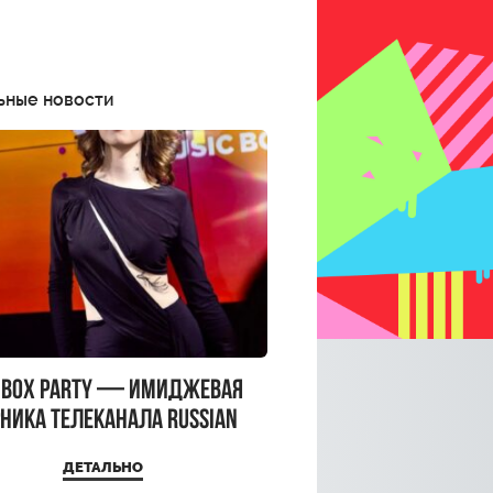
ьные новости
CBOX PARTY — имиджевая
ника телеканала RUSSIAN
CBOX и день рождения
ДЕТАЛЬНО
a Top