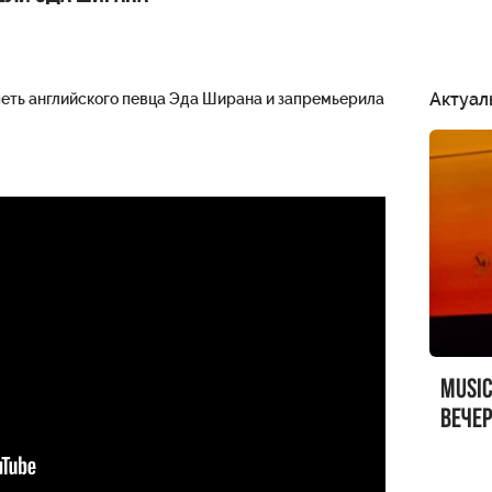
Актуал
петь английского певца Эда Ширана и запремьерила
MUSI
вечер
MUSI
Sandr