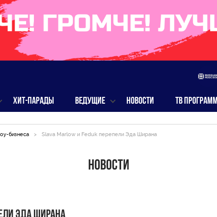
ХИТ-ПАРАДЫ
ВЕДУЩИЕ
НОВОСТИ
ТВ ПРОГРАМ
оу-бизнеса
>
Slava Marlow и Feduk перепели Эда Ширана
Новости
пели Эда Ширана