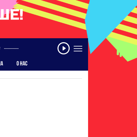
------------
МА
О НАС