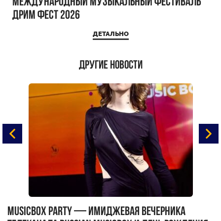
Международный музыкальный фестиваль
ДРИМ ФЕСТ 2026
ДЕТАЛЬНО
Другие новости
MUSICBOX PARTY — имиджевая вечерника
М