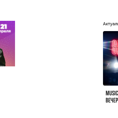
Актуал
MUSI
вечер
MUSI
Sandr