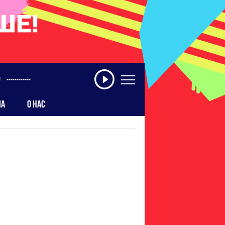
------------
МА
О НАС