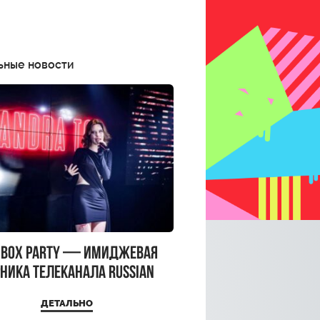
ьные новости
CBOX PARTY — имиджевая
ника телеканала RUSSIAN
CBOX и день рождения
ДЕТАЛЬНО
a Top