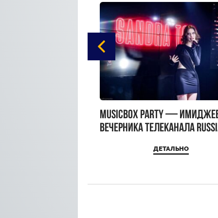
gue Hotel Supreme в
MUSICBOX PARTY — имидже
 Moscow
вечерника телеканала RUSS
MUSICBOX и день рождения
ДЕТАЛЬНО
ДЕТАЛЬНО
Sandra Top