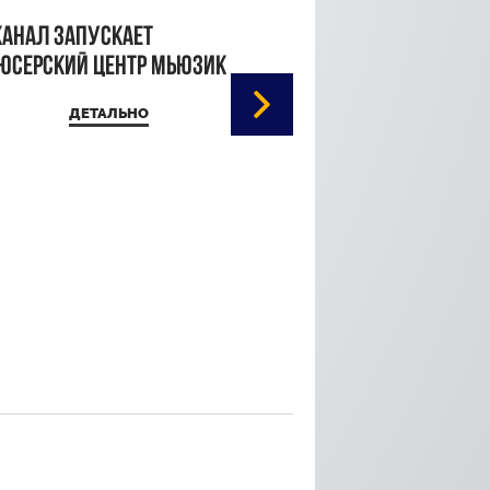
канал запускает
юсерский центр Мьюзик
ДЕТАЛЬНО
Кристина Паршина 
дорожке Каннского
кинофестиваля
ДЕТАЛЬ