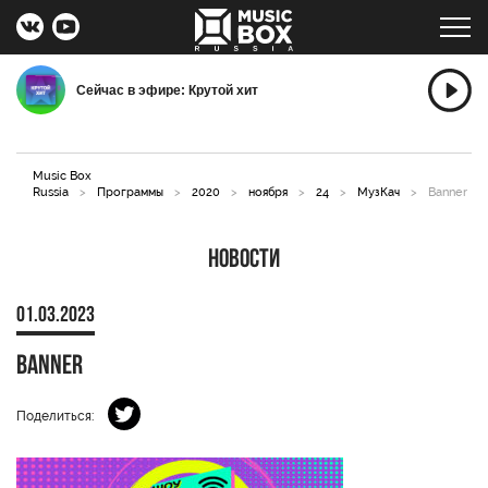
Сейчас в эфире: Крутой хит
Music Box
Russia
>
Программы
>
2020
>
ноября
>
24
>
МузКач
>
Banner
Новости
01.03.2023
Banner
Поделиться: