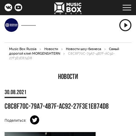
------------
Music Box Russia
>
Новости
>
Новости шоу-бизнеса
>
Самый
дорогой клип MORGENSHTERN
>
C8C8F70C-79A7-4B7F-AC92-
27F3E1E874D8
Новости
30.08.2021
C8C8F70C-79A7-4B7F-AC92-27F3E1E874D8
Поделиться: