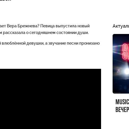
Актуал
ивает Вера Брежнева? Певица выпустила новый
м рассказала о сегодняшнем состоянии души.
й влюблённой девушки, а звучание песни пронизано
MUSI
вечер
MUSI
Sandr