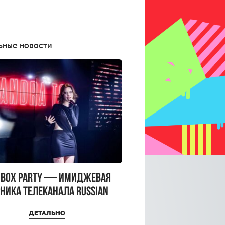
ьные новости
CBOX PARTY — имиджевая
ника телеканала RUSSIAN
CBOX и день рождения
ДЕТАЛЬНО
a Top