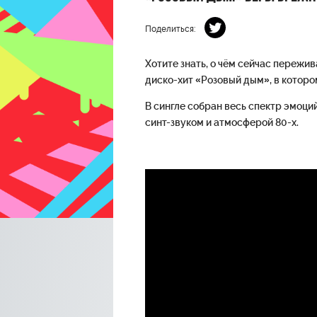
Поделиться:
Хотите знать, о чём сейчас переж
диско-хит «Розовый дым», в которо
В сингле собран весь спектр эмоци
синт-звуком и атмосферой 80-х.