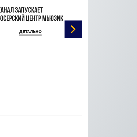
канал запускает
юсерский центр Мьюзик
ДЕТАЛЬНО
Кристина Паршина 
дорожке Каннского
кинофестиваля
ДЕТАЛЬ