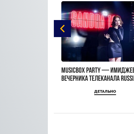
gue Hotel Supreme в
MUSICBOX PARTY — имидже
 Moscow
вечерника телеканала RUSS
MUSICBOX и день рождения
ДЕТАЛЬНО
ДЕТАЛЬНО
Sandra Top