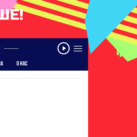
------------
МА
О НАС