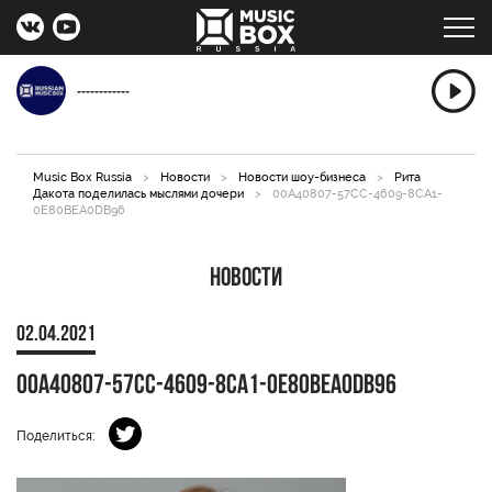
------------
Music Box Russia
>
Новости
>
Новости шоу-бизнеса
>
Рита
Дакота поделилась мыслями дочери
>
00A40807-57CC-4609-8CA1-
0E80BEA0DB96
Новости
02.04.2021
00A40807-57CC-4609-8CA1-0E80BEA0DB96
Поделиться: