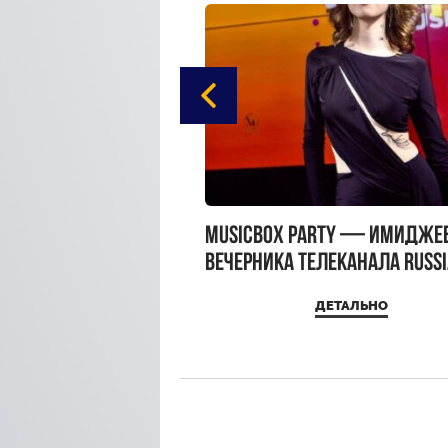
gue Hotel Supreme в
MUSICBOX PARTY — имидже
 Moscow
вечерника телеканала RUSS
MUSICBOX и день рождения
ДЕТАЛЬНО
ДЕТАЛЬНО
Sandra Top