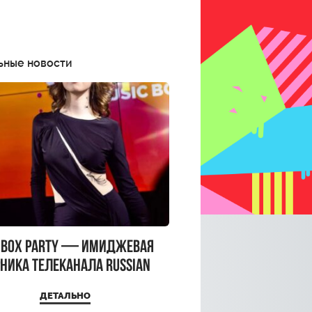
ьные новости
CBOX PARTY — имиджевая
ника телеканала RUSSIAN
CBOX и день рождения
ДЕТАЛЬНО
a Top