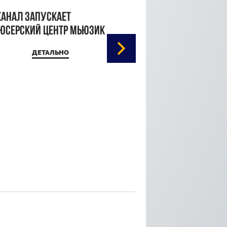
канал запускает
юсерский центр Мьюзик
ДЕТАЛЬНО
Кристина Паршина 
дорожке Каннского
кинофестиваля
ДЕТАЛЬ