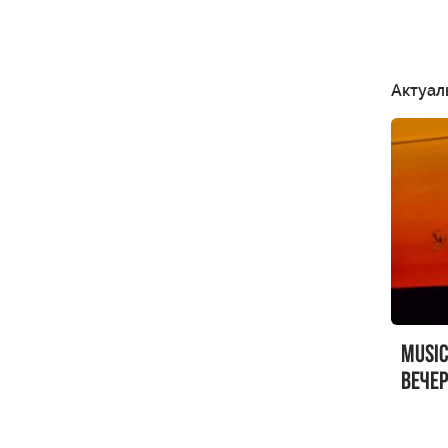
Актуал
MUSI
вечер
MUSI
Sandr