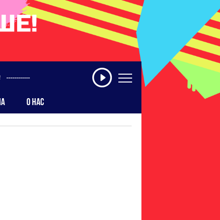
------------
МА
О НАС