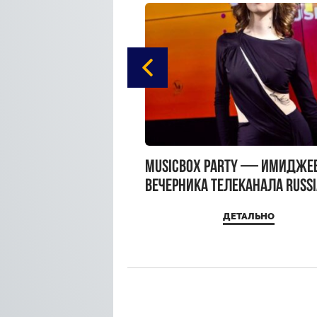
gue Hotel Supreme в
MUSICBOX PARTY — имидже
 Moscow
вечерника телеканала RUSS
MUSICBOX и день рождения
ДЕТАЛЬНО
ДЕТАЛЬНО
Sandra Top