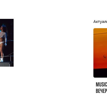
Актуал
MUSI
вечер
MUSI
Sandr