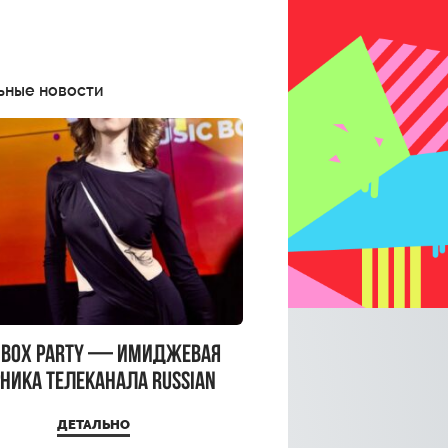
ьные новости
CBOX PARTY — имиджевая
ника телеканала RUSSIAN
CBOX и день рождения
ДЕТАЛЬНО
a Top