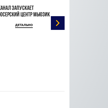
канал запускает
юсерский центр Мьюзик
ДЕТАЛЬНО
Кристина Паршина 
дорожке Каннского
кинофестиваля
ДЕТАЛЬ