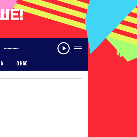
------------
МА
О НАС