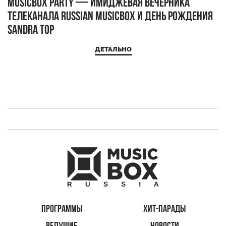
MUSICBOX PARTY — имиджевая вечерника
М
телеканала RUSSIAN MUSICBOX и день рождения
Д
Sandra Top
ДЕТАЛЬНО
ПРОГРАММЫ
ХИТ-ПАРАДЫ