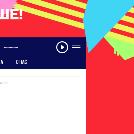
------------
МА
О НАС
62471