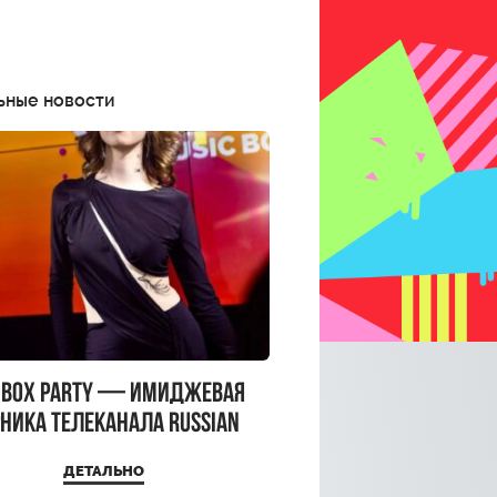
ьные новости
CBOX PARTY — имиджевая
ника телеканала RUSSIAN
CBOX и день рождения
ДЕТАЛЬНО
a Top