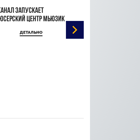
канал запускает
юсерский центр Мьюзик
ДЕТАЛЬНО
Кристина Паршина 
дорожке Каннского
кинофестиваля
ДЕТАЛЬ