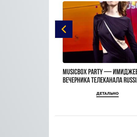
gue Hotel Supreme в
MUSICBOX PARTY — имидже
 Moscow
вечерника телеканала RUSS
MUSICBOX и день рождения
ДЕТАЛЬНО
ДЕТАЛЬНО
Sandra Top