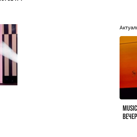
Актуал
MUSI
вечер
MUSI
Sandr