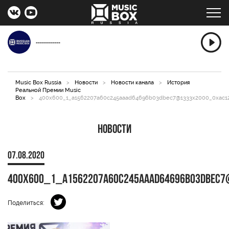
------------
Music Box Russia
>
Новости
>
Новости канала
>
История
Реальной Премии Music
Box
>
400x600_1_a1562207a60c245aaad64696b03dbec7@1333x2000_0xac1
Новости
07.08.2020
400x600_1_a1562207a60c245aaad64696b03dbec7
Поделиться: