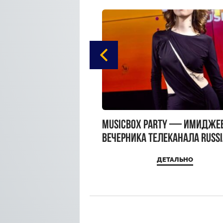
gue Hotel Supreme в
MUSICBOX PARTY — имидже
 Moscow
вечерника телеканала RUSS
MUSICBOX и день рождения
ДЕТАЛЬНО
ДЕТАЛЬНО
Sandra Top