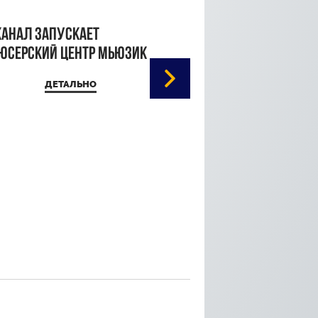
канал запускает
юсерский центр Мьюзик
ДЕТАЛЬНО
Кристина Паршина 
дорожке Каннского
кинофестиваля
ДЕТАЛЬ