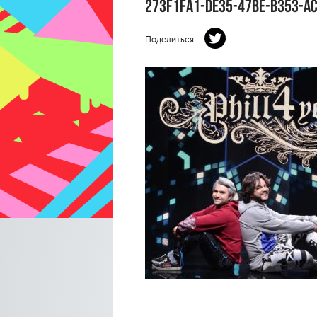
273F1FA1-DE35-47BE-B353-A
Поделиться: