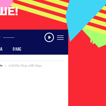
------------
МА
О НАС
йн
>
273F1FA1-DE35-47BE-B353-