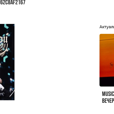
C62C8AF2167
Актуал
MUSI
вечер
MUSI