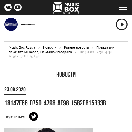
------------
Music Box Russia
>
Новости
>
Разные новости
>
Правда или
ложь: пятый наследник Эмина Агаларова
>
18147E66-D750-4798-
AE98-1582EB15B33B
Новости
23.09.2020
18147E66-D750-4798-AE98-1582EB15B33B
Поделиться: