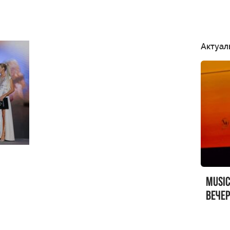
Актуал
MUSI
вечер
MUSI
Sandr