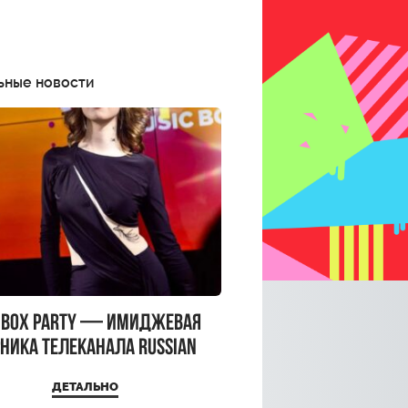
ьные новости
CBOX PARTY — имиджевая
ника телеканала RUSSIAN
CBOX и день рождения
ДЕТАЛЬНО
a Top