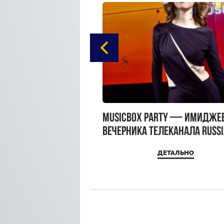
gue Hotel Supreme в
MUSICBOX PARTY — имидже
 Moscow
вечерника телеканала RUSS
MUSICBOX и день рождения
ДЕТАЛЬНО
ДЕТАЛЬНО
Sandra Top