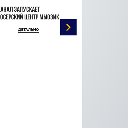
канал запускает
юсерский центр Мьюзик
ДЕТАЛЬНО
Кристина Паршина 
дорожке Каннского
кинофестиваля
ДЕТАЛЬ