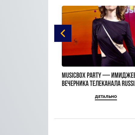
gue Hotel Supreme в
MUSICBOX PARTY — имидже
 Moscow
вечерника телеканала RUSS
MUSICBOX и день рождения
ДЕТАЛЬНО
ДЕТАЛЬНО
Sandra Top