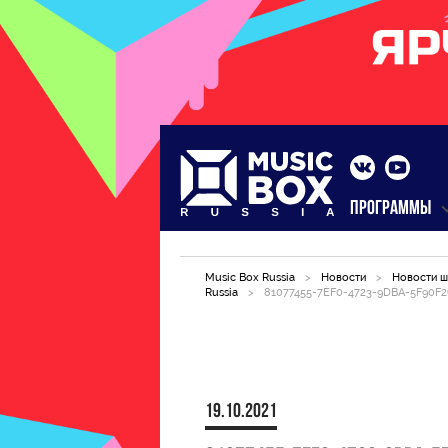
ПРОГРАММЫ
Music Box Russia
>
Новости
>
Новости ш
Russia
>
81077455-7EF0-4723-9DBA-5F90F
19.10.2021