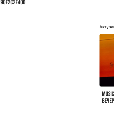
F90F2C2F400
Актуал
MUSI
вечер
MUSI