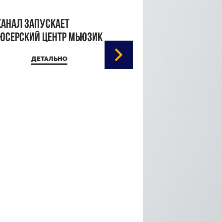
канал запускает
юсерский центр Мьюзик
ДЕТАЛЬНО
Кристина Паршина 
дорожке Каннского
кинофестиваля
ДЕТАЛЬ