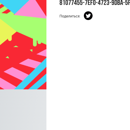
81077455-7EF0-4723-9DBA-5
Поделиться: