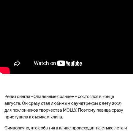
Релиз сингла «Опаленные солнцем» состоялся в конце
августа. Он сразу стал любимым саундтреком к лету 2019
для поклонников творчества MOLLY. Поэтому певица сразу
приступила к съемкам клипа.
Символично, что события в клипе происходят на стыке лета и