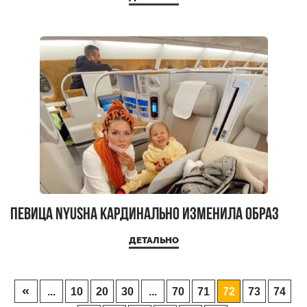
Певица Nyusha кардинально изменила образ
ДЕТАЛЬНО
«
...
10
20
30
...
70
71
72
73
74