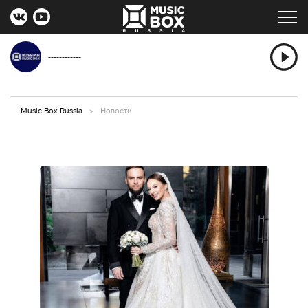
------------
Music Box Russia
>
Новости