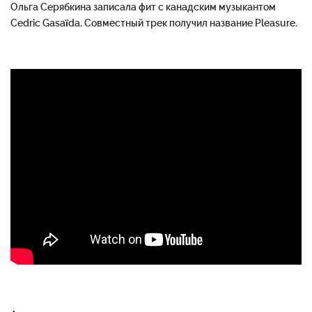
Ольга Серябкина записала фит с канадским музыкантом
Cedric Gasaïda. Совместный трек получил название Pleasure.