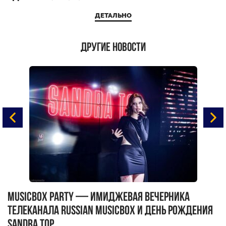
ДЕТАЛЬНО
Другие новости
MUSICBOX PARTY — имиджевая вечерника
М
телеканала RUSSIAN MUSICBOX и день рождения
Д
Sandra Top