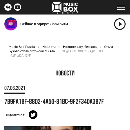
Сейчас в эфире: Лови ритм
Music Box Russia
>
Новости
>
Новости шоу-бизнеса
>
Ольга
Бузова стала актрисой МХАТа
>
7B9FA1BF-88D2-4A50-81BC-
9F2F34DA3B7F
Новости
07.06.2021
7B9FA1BF-88D2-4A50-81BC-9F2F34DA3B7F
Поделиться: