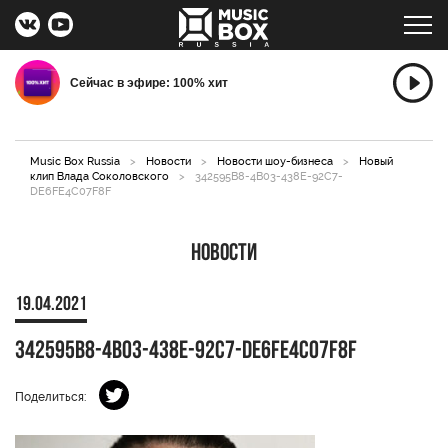
Сейчас в эфире: 100% хит
Music Box Russia
>
Новости
>
Новости шоу-бизнеса
>
Новый
клип Влада Соколовского
>
342595B8-4B03-438E-92C7-
DE6FE4C07F8F
Новости
19.04.2021
342595B8-4B03-438E-92C7-DE6FE4C07F8F
Поделиться: