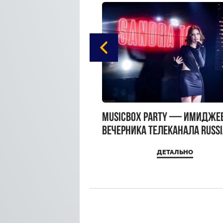
gue Hotel Supreme в
MUSICBOX PARTY — имидже
 Moscow
вечерника телеканала RUSS
MUSICBOX и день рождения
ДЕТАЛЬНО
ДЕТАЛЬНО
Sandra Top