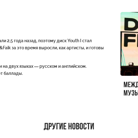
 2,5 года назад, поэтому диск Youth I стал
Faik за это время выросли, как артисты, и готовы
и на двух языках — русском и английском.
т баллады.
Меж
музы
ФЕСТ
Другие новости