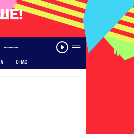
------------
МА
О НАС