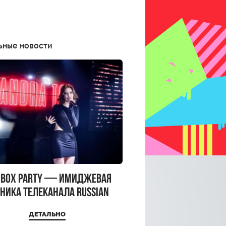
ьные новости
CBOX PARTY — имиджевая
ника телеканала RUSSIAN
CBOX и день рождения
ДЕТАЛЬНО
a Top