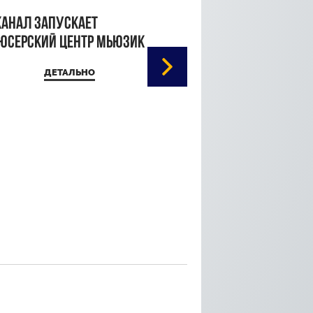
канал запускает
юсерский центр Мьюзик
ДЕТАЛЬНО
Кристина Паршина 
дорожке Каннского
кинофестиваля
ДЕТАЛЬ