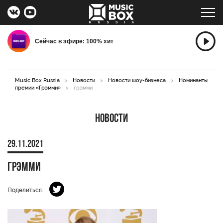
Сейчас в эфире: 100% хит
Music Box Russia
>
Новости
>
Новости шоу-бизнеса
>
Номинанты
премии «Грэмми»
>
грэмми
Новости
29.11.2021
грэмми
Поделиться: