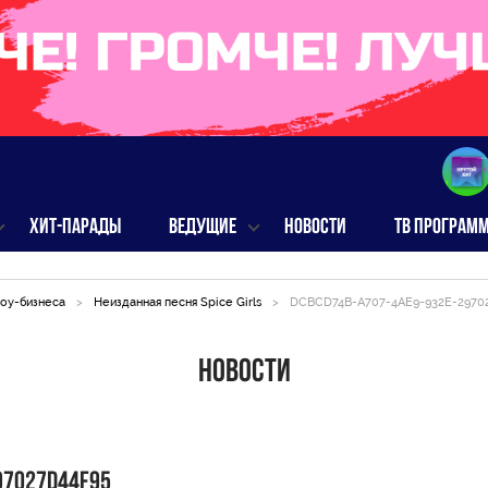
ХИТ-ПАРАДЫ
ВЕДУЩИЕ
НОВОСТИ
ТВ ПРОГРАМ
оу-бизнеса
>
Неизданная песня Spice Girls
>
DCBCD74B-A707-4AE9-932E-2970
Новости
97027D44F95