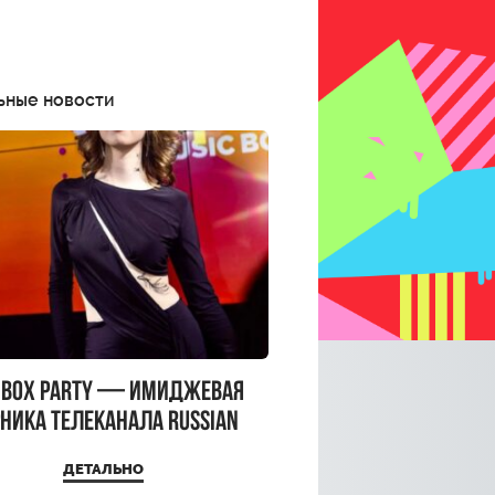
ьные новости
CBOX PARTY — имиджевая
ника телеканала RUSSIAN
CBOX и день рождения
ДЕТАЛЬНО
a Top