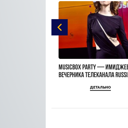
gue Hotel Supreme в
MUSICBOX PARTY — имидже
 Moscow
вечерника телеканала RUSS
MUSICBOX и день рождения
ДЕТАЛЬНО
ДЕТАЛЬНО
Sandra Top