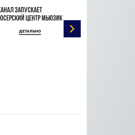
канал запускает
юсерский центр Мьюзик
ДЕТАЛЬНО
Кристина Паршина 
дорожке Каннского
кинофестиваля
ДЕТАЛЬ