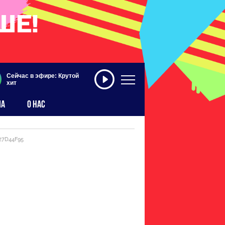
Сейчас в эфире: Крутой
хит
МА
О НАС
27D44F95