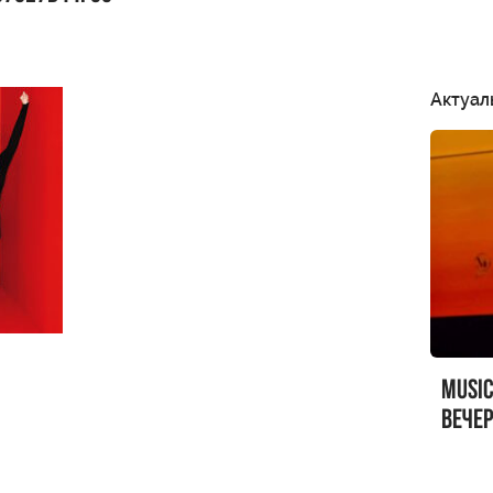
Актуал
MUSI
вечер
MUSI
Sandr