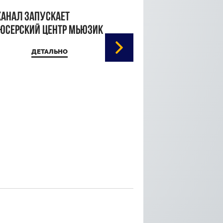
канал запускает
юсерский центр Мьюзик
ДЕТАЛЬНО
Кристина Паршина 
дорожке Каннского
кинофестиваля
ДЕТАЛЬ