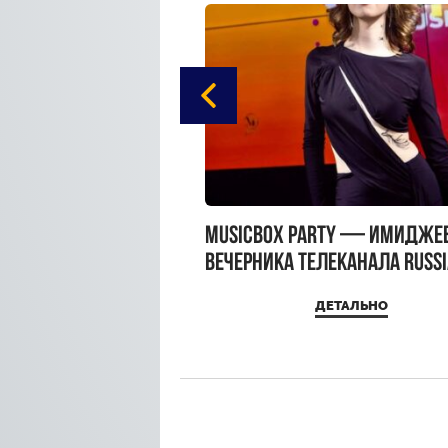
gue Hotel Supreme в
MUSICBOX PARTY — имидже
 Moscow
вечерника телеканала RUSS
MUSICBOX и день рождения
ДЕТАЛЬНО
ДЕТАЛЬНО
Sandra Top