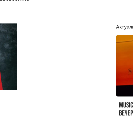
Актуал
MUSI
вечер
MUSI
Sandr