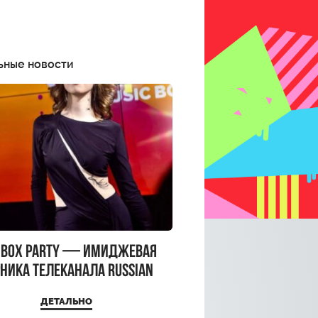
ьные новости
CBOX PARTY — имиджевая
ника телеканала RUSSIAN
CBOX и день рождения
ДЕТАЛЬНО
a Top