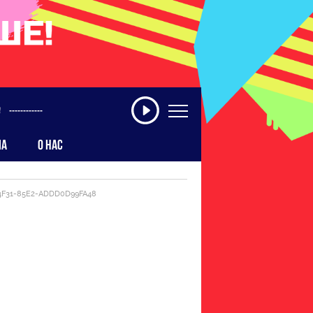
------------
МА
О НАС
4F31-85E2-ADDD0D99FA48