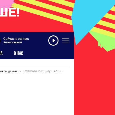
Сейчас в эфире:
#пойсомной
МА
О НАС
емя пандемии
>
FCD18010-2461-405D-A0D1-