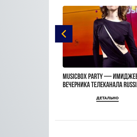
gue Hotel Supreme в
MUSICBOX PARTY — имидже
 Moscow
вечерника телеканала RUSS
MUSICBOX и день рождения
ДЕТАЛЬНО
ДЕТАЛЬНО
Sandra Top