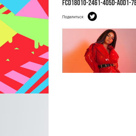
FCD18010-2461-405D-A0D1-7
Поделиться: