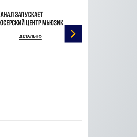
канал запускает
юсерский центр Мьюзик
ДЕТАЛЬНО
Кристина Паршина 
дорожке Каннского
кинофестиваля
ДЕТАЛЬ