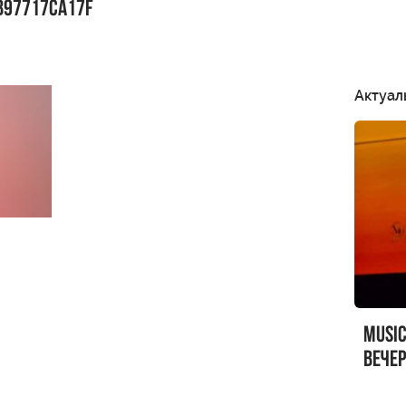
B97717CA17F
Актуал
MUSI
вечер
MUSI