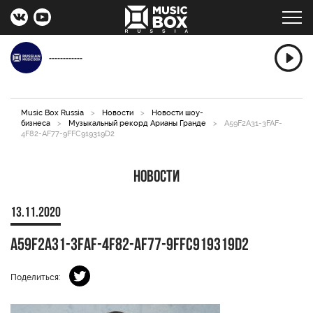
------------
Music Box Russia
>
Новости
>
Новости шоу-
бизнеса
>
Музыкальный рекорд Арианы Гранде
>
A59F2A31-3FAF-
4F82-AF77-9FFC919319D2
Новости
13.11.2020
A59F2A31-3FAF-4F82-AF77-9FFC919319D2
Поделиться: